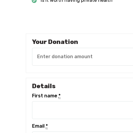
Is it worth having private health
Your Donation
Details
First name
*
Email
*